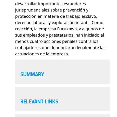
desarrollar importantes estándares
jurisprudenciales sobre prevención y
protección en materia de trabajo esclavo,
derecho laboral, y explotación infantil. Como
reacción, la empresa Furukawa, y algunos de
sus empleados y prestatarios, han iniciado al
menos cuatro acciones penales contra los
trabajadores que denunciaron legalmente las
actuaciones de la empresa.
O
p
SUMMARY
e
n
s
O
e
p
RELEVANT LINKS
c
e
t
n