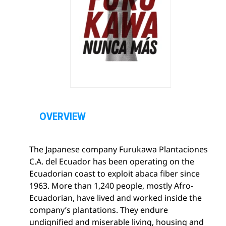
O
p
OVERVIEW
e
n
The Japanese company Furukawa Plantaciones
s
C.A. del Ecuador has been operating on the
e
Ecuadorian coast to exploit abaca fiber since
c
1963. More than 1,240 people, mostly Afro-
t
Ecuadorian, have lived and worked inside the
i
company’s plantations. They endure
o
undignified and miserable living, housing and
n