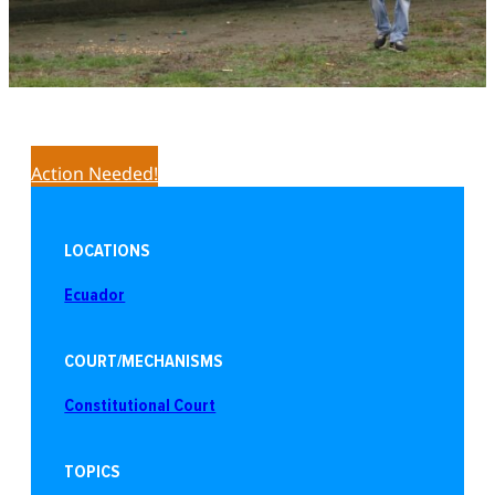
Action Needed!
LOCATIONS
Ecuador
COURT/MECHANISMS
Constitutional Court
TOPICS