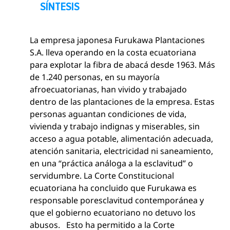
p
SÍNTESIS
e
n
La empresa japonesa Furukawa Plantaciones
s
S.A. lleva operando en la costa ecuatoriana
e
para explotar la fibra de abacá desde 1963. Más
c
de 1.240 personas, en su mayoría
t
afroecuatorianas, han vivido y trabajado
i
dentro de las plantaciones de la empresa. Estas
o
personas aguantan condiciones de vida,
n
vivienda y trabajo indignas y miserables, sin
acceso a agua potable, alimentación adecuada,
atención sanitaria, electricidad ni saneamiento,
en una “práctica análoga a la esclavitud” o
servidumbre. La Corte Constitucional
ecuatoriana ha concluido que Furukawa es
responsable poresclavitud contemporánea y
que el gobierno ecuatoriano no detuvo los
abusos. Esto ha permitido a la Corte