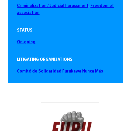
Criminalization / Judicial harassment
, 
Freedom of
association
STATUS
On-going
LITIGATING ORGANIZATIONS
Comité de Solidaridad Furukawa Nunca Más